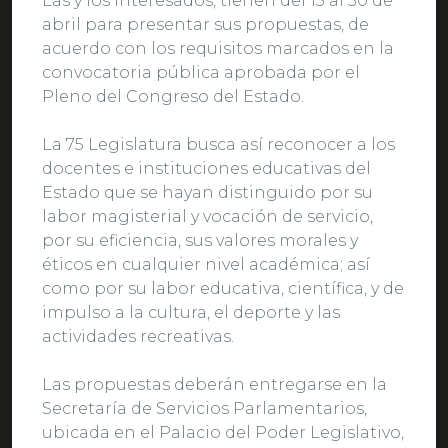
Las y los interesados, tienen del 15 al 30 de
abril para presentar sus propuestas, de
acuerdo con los requisitos marcados en la
convocatoria pública aprobada por el
Pleno del Congreso del Estado.
La 75 Legislatura busca así reconocer a los
docentes e instituciones educativas del
Estado que se hayan distinguido por su
labor magisterial y vocación de servicio,
por su eficiencia, sus valores morales y
éticos en cualquier nivel académica; así
como por su labor educativa, científica, y de
impulso a la cultura, el deporte y las
actividades recreativas.
Las propuestas deberán entregarse en la
Secretaría de Servicios Parlamentarios,
ubicada en el Palacio del Poder Legislativo,