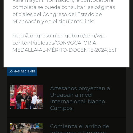
Para mayor información, la convocatoria
completa se puede consultar las páginas
oficiales del Congreso del Estado de
Michoacán y en el siguiente link:
http://congresomich.gob.mx/cem/wp-
content/uploads/CONVOCATORIA-
MEDALLA-AL-MÉRITO-DOCENTE-2024.pdf
LO MÁS RECIENTE
Artesanos proyectan a
Uruapan a nivel
internacional: Nacho
Campos
Comienza el arribo de