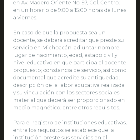
en Av. Madero Oriente No. 97, Col. Centro;
en un horario de 9:00 a 15:00 horas de lunes
a viernes.
En caso de que la propuesta sea un
docente, se deberá acreditar que preste su
servicio en Michoacán; adjuntar nombre,
lugar de nacimiento, edad, estado civil y
nivel educativo en que participa el docente
propuesto; constancia de servicio, así como
documental que acredite su antigüedad;
descripción de la labor educativa realizada
y su vinculación con los sectores sociales,
material que deberá ser proporcionado en
medio magnético; entre otros requisitos.
Para el registro de instituciones educativas,
entre los requisitos se establece que la
institución preste sus servicios en el