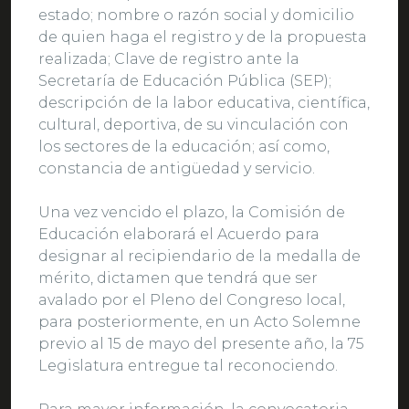
estado; nombre o razón social y domicilio
de quien haga el registro y de la propuesta
realizada; Clave de registro ante la
Secretaría de Educación Pública (SEP);
descripción de la labor educativa, científica,
cultural, deportiva, de su vinculación con
los sectores de la educación; así como,
constancia de antigüedad y servicio.
Una vez vencido el plazo, la Comisión de
Educación elaborará el Acuerdo para
designar al recipiendario de la medalla de
mérito, dictamen que tendrá que ser
avalado por el Pleno del Congreso local,
para posteriormente, en un Acto Solemne
previo al 15 de mayo del presente año, la 75
Legislatura entregue tal reconociendo.