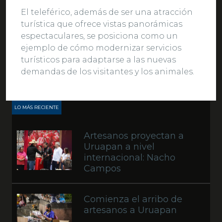
El teleférico, además de ser una atracción
turística que ofrece vistas panorámicas
espectaculares, se posiciona como un
ejemplo de cómo modernizar servicios
turísticos para adaptarse a las nuevas
demandas de los visitantes y los animales.
LO MÁS RECIENTE
Artesanos proyectan a
Uruapan a nivel
internacional: Nacho
Campos
Comienza el arribo de
artesanos a Uruapan