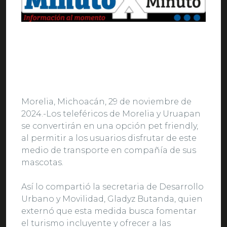
Morelia, Michoacán, 29 de noviembre de
2024.-Los teleféricos de Morelia y Uruapan
se convertirán en una opción pet friendly,
al permitir a los usuarios disfrutar de este
medio de transporte en compañía de sus
mascotas.
Así lo compartió la secretaria de Desarrollo
Urbano y Movilidad, Gladyz Butanda, quien
externó que esta medida busca fomentar
el turismo incluyente y ofrecer a las