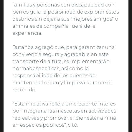
familias y personas con discapacidad con
perros guía la posibilidad de explorar estos
destinos sin dejar a sus "mejores amigos" o
animales de compañía fuera de la
experiencia.
Butanda agregó que, para garantizar una
convivencia segura y agradable en este
transporte de altura, se implementarán
normas específicas, así como la
responsabilidad de los dueños de
mantener el orden y limpieza durante el
recorrido.
"Esta iniciativa refleja un creciente interés
por integrar a las mascotas en actividades
recreativas y promover el bienestar animal
en espacios públicos", citó.