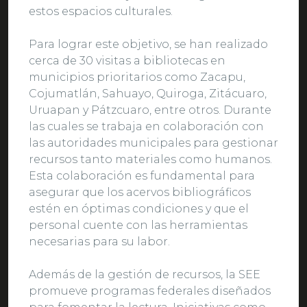
estos espacios culturales.
Para lograr este objetivo, se han realizado
cerca de 30 visitas a bibliotecas en
municipios prioritarios como Zacapu,
Cojumatlán, Sahuayo, Quiroga, Zitácuaro,
Uruapan y Pátzcuaro, entre otros. Durante
las cuales se trabaja en colaboración con
las autoridades municipales para gestionar
recursos tanto materiales como humanos.
Esta colaboración es fundamental para
asegurar que los acervos bibliográficos
estén en óptimas condiciones y que el
personal cuente con las herramientas
necesarias para su labor.
Además de la gestión de recursos, la SEE
promueve programas federales diseñados