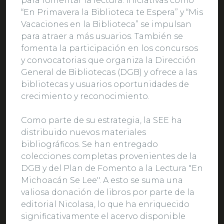
para fomentar la lectura. Iniciativas como
“En Primavera la Biblioteca te Espera” y “Mis
Vacaciones en la Biblioteca” se impulsan
para atraer a más usuarios. También se
fomenta la participación en los concursos
y convocatorias que organiza la Dirección
General de Bibliotecas (DGB) y ofrece a las
bibliotecas y usuarios oportunidades de
crecimiento y reconocimiento.
Como parte de su estrategia, la SEE ha
distribuido nuevos materiales
bibliográficos. Se han entregado
colecciones completas provenientes de la
DGB y del Plan de Fomento a la Lectura "En
Michoacán Se Lee". A esto se suma una
valiosa donación de libros por parte de la
editorial Nicolasa, lo que ha enriquecido
significativamente el acervo disponible