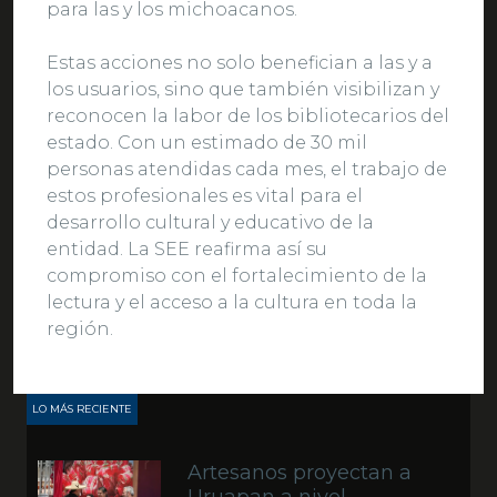
para las y los michoacanos.
Estas acciones no solo benefician a las y a
los usuarios, sino que también visibilizan y
reconocen la labor de los bibliotecarios del
estado. Con un estimado de 30 mil
personas atendidas cada mes, el trabajo de
estos profesionales es vital para el
desarrollo cultural y educativo de la
entidad. La SEE reafirma así su
compromiso con el fortalecimiento de la
lectura y el acceso a la cultura en toda la
región.
LO MÁS RECIENTE
Artesanos proyectan a