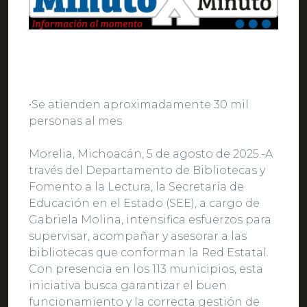
•Se atienden aproximadamente 30 mil
personas al mes
Morelia, Michoacán, 5 de agosto de 2025.-A
través del Departamento de Bibliotecas y
Fomento a la Lectura, la Secretaría de
Educación en el Estado (SEE), a cargo de
Gabriela Molina, intensifica esfuerzos para
supervisar, acompañar y asesorar a las
bibliotecas que conforman la Red Estatal.
Con presencia en los 113 municipios, esta
iniciativa busca garantizar el buen
funcionamiento y la correcta gestión de