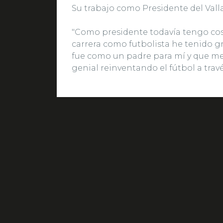
Su trabajo como Presidente del Vall
"Como presidente todavía tengo cos
carrera como futbolista he tenido 
fue como un padre para mí y que me
genial reinventando el fútbol a travé