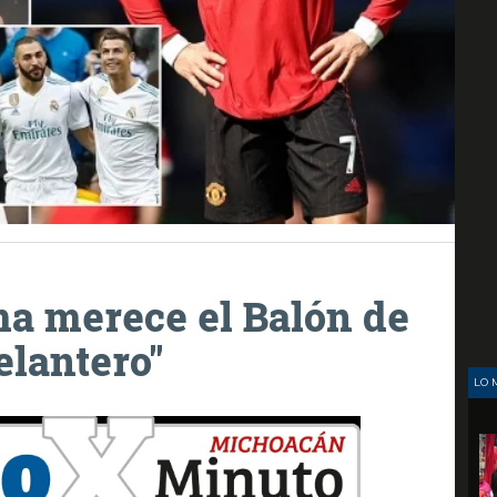
a merece el Balón de
elantero"
LO 