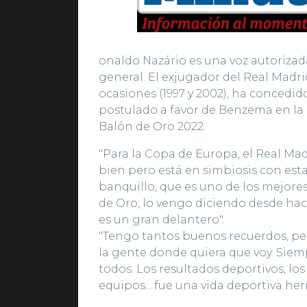
onaldo Nazário es una voz autorizad
general. El exjugador del Real Madr
ocasiones (1997 y 2002), ha concedido 
postulado a favor de Benzema en la 
Balón de Oro 2022.
"Para la Copa de Europa, el Real Mad
bien pero está en simbiosis con esta
banquillo, que es uno de los mejor
de Oro, lo vengo diciendo desde hace
es un gran delantero".
"Tengo tantos buenos recuerdos, per
la gente donde quiera que voy. Sie
todos. Los resultados deportivos, lo
equipos... fue una vida deportiva he