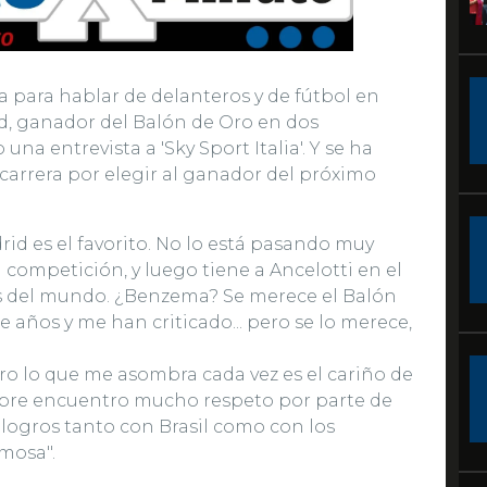
a para hablar de delanteros y de fútbol en
id, ganador del Balón de Oro en dos
una entrevista a 'Sky Sport Italia'. Y se ha
carrera por elegir al ganador del próximo
rid es el favorito. No lo está pasando muy
 competición, y luego tiene a Ancelotti en el
es del mundo. ¿Benzema? Se merece el Balón
 años y me han criticado... pero se lo merece,
o lo que me asombra cada vez es el cariño de
mpre encuentro mucho respeto por parte de
s logros tanto con Brasil como con los
rmosa".