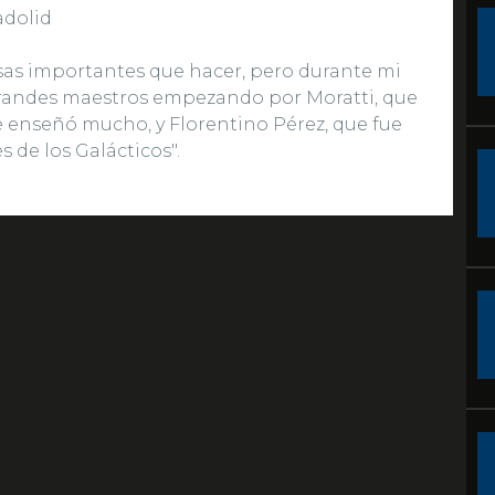
adolid
as importantes que hacer, pero durante mi
grandes maestros empezando por Moratti, que
 enseñó mucho, y Florentino Pérez, que fue
s de los Galácticos".